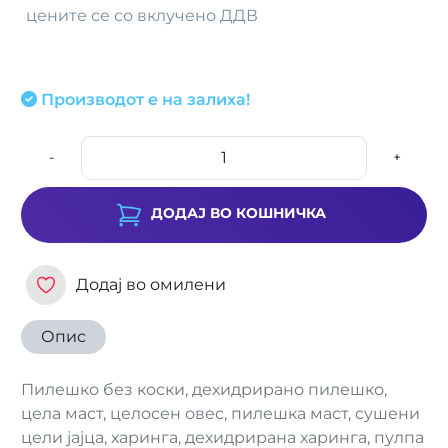
цените се со вклучено ДДВ
Производот е на залиха!
-
+
ДОДАЈ ВО КОШНИЧКА
Додај во омилени
Опис
Пилешко без коски, дехидрирано пилешко,
цела маст, целосен овес, пилешка маст, сушени
цели јајца, харинга, дехидрирана харинга, пулпа