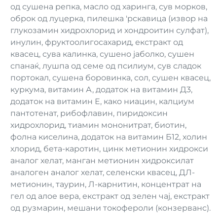
од сушена репка, масло од харинга, сув морков,
оброк од луцерка, пилешка 'рскавица (извор на
глукозамин хидрохлорид и хондроитин сулфат),
инулин, фруктоолигосахарид, екстракт од
квасец, сува калинка, сушено јаболко, сушен
спанаќ, лушпа од семе од псилиум, сув сладок
портокал, сушена боровинка, сол, сушен квасец,
куркума, витамин А, додаток на витамин Д3,
додаток на витамин Е, како ниацин, калциум
пантотенат, рибофлавин, пиридоксин
хидрохлорид, тиамин мононитрат, биотин,
фолна киселина, додаток на витамин Б12, холин
хлорид, бета-каротин, цинк метионин хидрокси
аналог хелат, манган метионин хидроксилат
аналоген аналог хелат, селенски квасец, ДЛ-
метионин, таурин, Л-карнитин, концентрат на
гел од алое вера, екстракт од зелен чај, екстракт
од рузмарин, мешани токофероли (конзерванс).