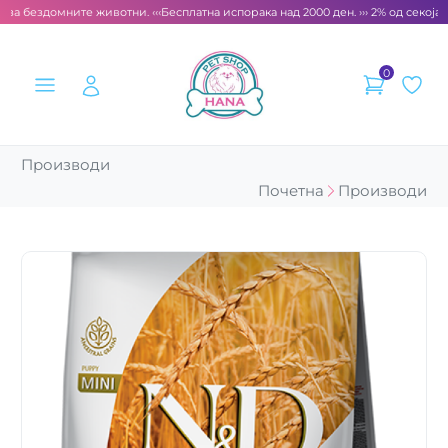
 за бездомните животни. ‹‹‹
Бесплатна испорака над 2000 ден. ››› 2% од секоја с
0
Производи
Почетна
Производи