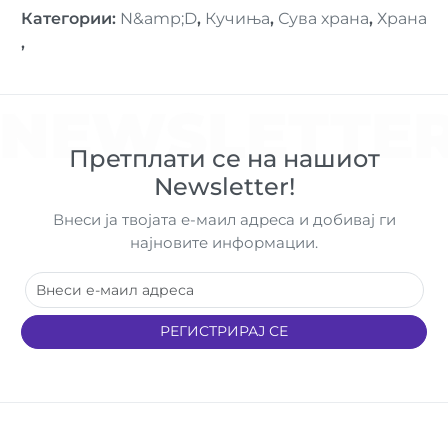
Категории
:
N&amp;D
,
Кучиња
,
Сува храна
,
Храна
,
NEWSLETTE
Претплати се на нашиот
Newsletter!
Внеси ја твојата е-маил адреса и добивај ги
најновите информации.
РЕГИСТРИРАЈ СЕ