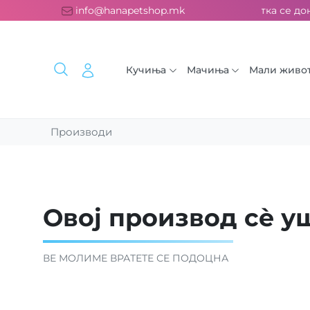
латна испорака над 2000 ден. ››› 2% од секоја сметка се дон
info@hanapetshop.mk
Кучиња
Мачиња
Мали живо
Производи
Овој производ сè уш
ВЕ МОЛИМЕ ВРАТЕТЕ СЕ ПОДОЦНА