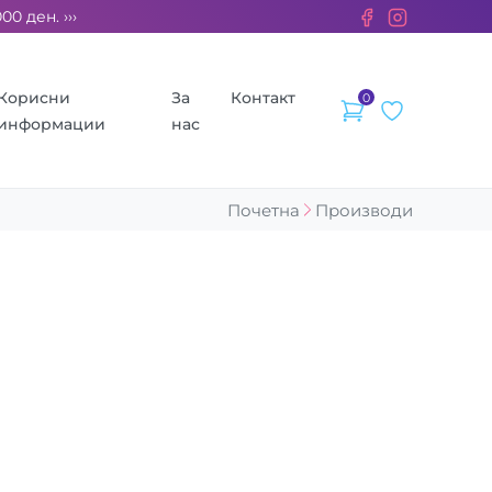
 ден. ››› 2% од секоја сметка се донираат за бездомните живо
Корисни
За
Контакт
0
информации
нас
Почетна
Производи