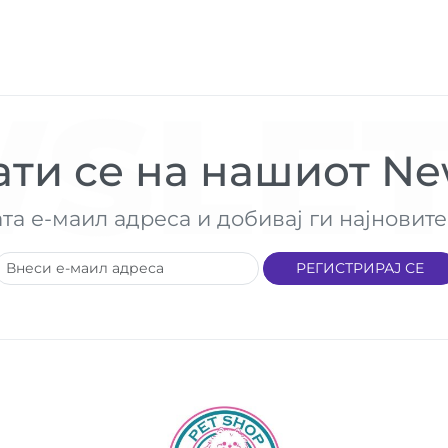
SLET
ти се на нашиот New
ата е-маил адреса и добивај ги најнови
РЕГИСТРИРАЈ СЕ