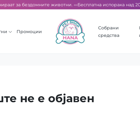
ираат за бездомните животни. ‹‹‹
Бесплатна испорака над 2000
Собрани
тни
Промоции
средства
те не е објавен