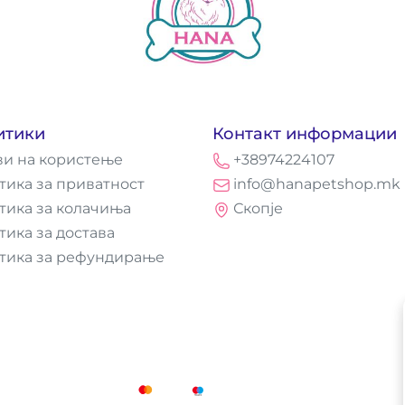
итики
Контакт информации
ви на користење
+38974224107
тика за приватност
info@hanapetshop.mk
тика за колачиња
Скопје
тика за достава
тика за рефундирање