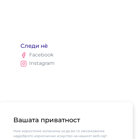
Следи нè
Facebook
Instagram
Вашата приватност
Ние користиме колачиња за да ви го овозможиме
најдоброто корисничко искуство на нашиот веб-сајт