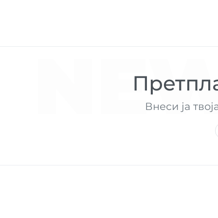
NEW
Претпла
Внеси ја твој