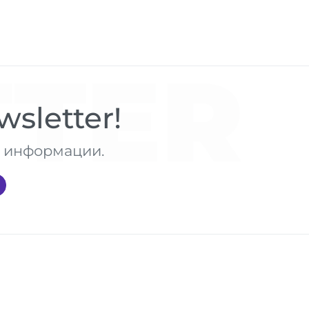
TER
sletter!
те информации.