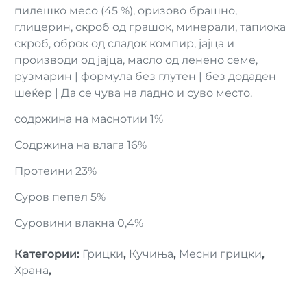
пилешко месо (45 %), оризово брашно,
глицерин, скроб од грашок, минерали, тапиока
скроб, оброк од сладок компир, јајца и
производи од јајца, масло од ленено семе,
рузмарин | формула без глутен | без додаден
шеќер | Да се чува на ладно и суво место.
содржина на маснотии 1%
Содржина на влага 16%
Протеини 23%
Суров пепел 5%
Суровини влакна 0,4%
Категории
:
Грицки
,
Кучиња
,
Месни грицки
,
Храна
,