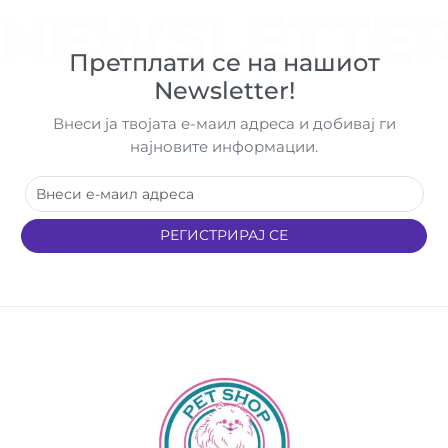
NEWSLETTE
Претплати се на нашиот
Newsletter!
Внеси ја твојата е-маил адреса и добивај ги
најновите информации.
РЕГИСТРИРАЈ СЕ