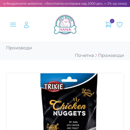
 за бездомните животни. ‹‹‹
Бесплатна испорака над 2000 ден. ››› 2% од секоја с
0
Производи
Почетна
Производи