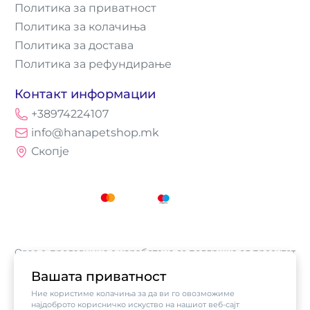
Политика за приватност
Политика за колачиња
Политика за достава
Политика за рефундирање
Контакт информации
+38974224107
info@hanapetshop.mk
Скопје
Оваа е-продавница е изработена со поддршка од проектот
„Е-трговија: Супермоќ за локалните бизниси vol.2",
Вашата приватност
кој е имплементиран од
Асоцијација за е-трговија на
Ние користиме колачиња за да ви го овозможиме
Северна Македонија
, а поддржан од компанијата Visa.
најдоброто корисничко искуство на нашиот веб-сајт