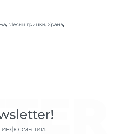
ња
,
Месни грицки
,
Храна
,
TER
sletter!
те информации.