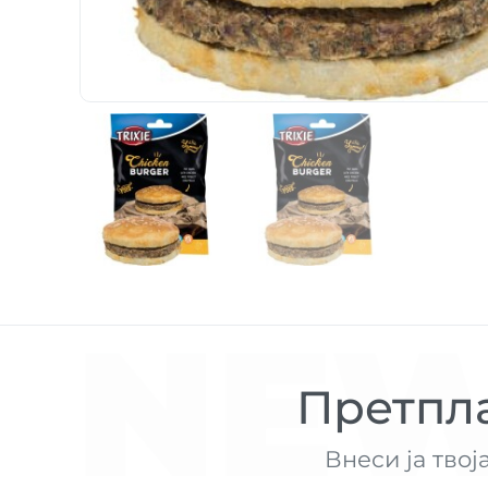
NEW
Претпла
Внеси ја твој