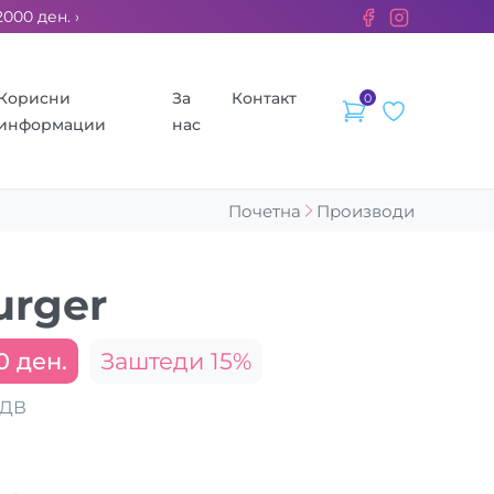
 ден. ››› 2% од секоја сметка се донираат за бездомните живо
Корисни
За
Контакт
0
информации
нас
Почетна
Производи
urger
0 ден.
Заштеди 15%
ДДВ