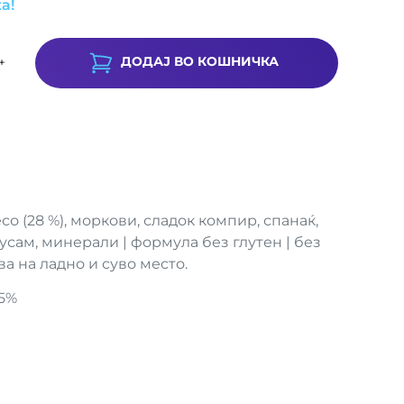
а!
ДОДАЈ ВО КОШНИЧКА
+
о (28 %), моркови, сладок компир, спанаќ,
сусам, минерали | формула без глутен | без
ва на ладно и суво место.
5%