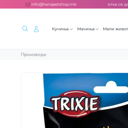
платна испорака над 2000 ден. ››› 2% од секоја сметка се дон
info@hanapetshop.mk
Кучиња
Мачиња
Мали живо
Производи