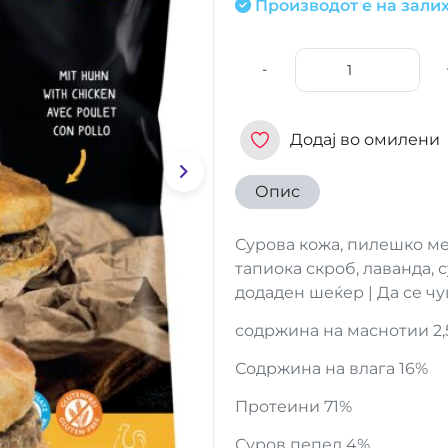
Производот е на залих
-
Додај во омилени
Опис
Сурова кожа, пилешко мес
тапиока скроб, лаванда, 
додаден шеќер | Да се чу
содржина на маснотии 2,
Содржина на влага 16%
Протеини 71%
Суров пепел 4%