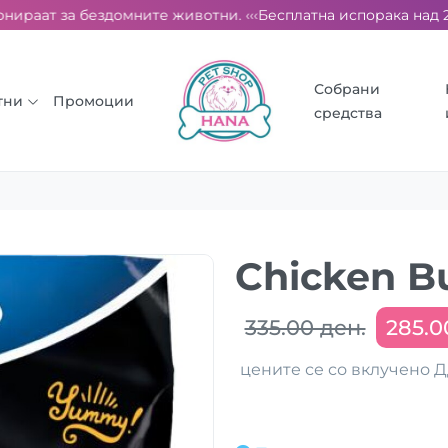
ираат за бездомните животни. ‹‹‹
Бесплатна испорака над 2000
Собрани
тни
Промоции
средства
Chicken B
335.00 ден.
285.0
цените се со вклучено 