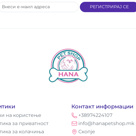
РЕГИСТРИРАЈ СЕ
итики
Контакт информации
ви на користење
+38974224107
тика за приватност
info@hanapetshop.mk
тика за колачиња
Скопје