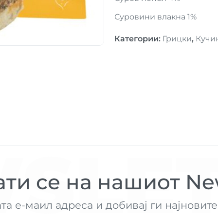
Суровини влакна 1%
Категории
:
Грицки
,
Кучи
SLET
ти се на нашиот New
ата е-маил адреса и добивај ги најнови