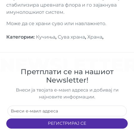
стабилизира цревната флора и го зајакнува
имунолошкиот систем.
Може да се храни суво или навлажнето.
Категории
:
Кучиња
,
Сува храна
,
Храна
,
NEWSLETTE
Претплати се на нашиот
Newsletter!
Внеси ја твојата е-маил адреса и добивај ги
најновите информации.
РЕГИСТРИРАЈ СЕ