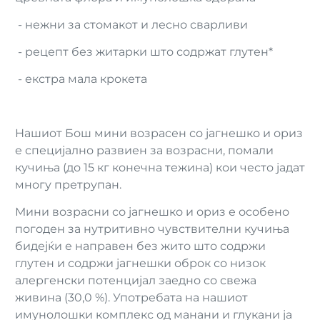
- нежни за стомакот и лесно сварливи
- рецепт без житарки што содржат глутен*
- екстра мала крокета
Нашиот Бош мини возрасен со јагнешко и ориз
е специјално развиен за возрасни, помали
кучиња (до 15 кг конечна тежина) кои често јадат
многу претрупан.
Мини возрасни со јагнешко и ориз е особено
погоден за нутритивно чувствителни кучиња
бидејќи е направен без жито што содржи
глутен и содржи јагнешки оброк со низок
алергенски потенцијал заедно со свежа
живина (30,0 %). Употребата на нашиот
имунолошки комплекс од манани и глукани ја