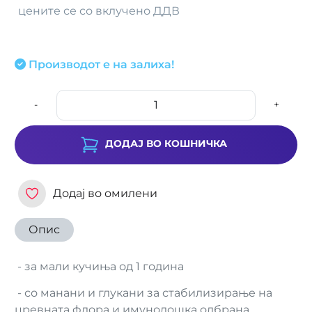
цените се со вклучено ДДВ
Производот е на залиха!
-
+
ДОДАЈ ВО КОШНИЧКА
Додај во омилени
Опис
- за мали кучиња од 1 година
- со манани и глукани за стабилизирање на
цревната флора и имунолошка одбрана