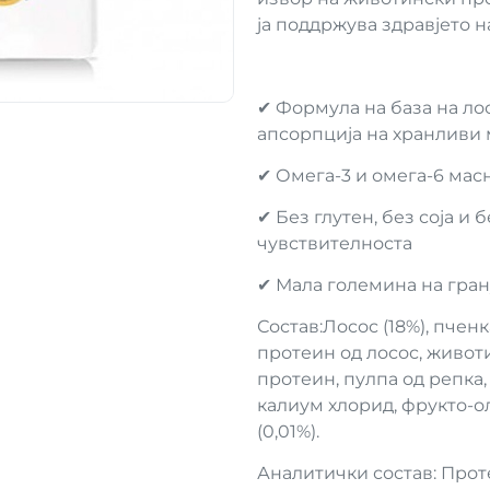
ја поддржува здравјето на
✔ Формула на база на ло
апсорпција на хранливи
✔ Омега-3 и омега-6 мас
✔ Без глутен, без соја и
чувствителноста
✔ Мала големина на гран
Состав:Лосос (18%), пченк
протеин од лосос, живо
протеин, пулпа од репка,
калиум хлорид, фрукто-о
(0,01%).
Аналитички состав: Прот