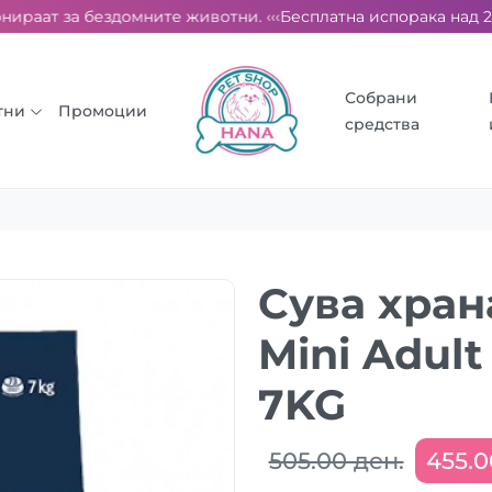
ираат за бездомните животни. ‹‹‹
Бесплатна испорака над 2000
Собрани
тни
Промоции
средства
Сува хран
Mini Adult
7KG
505.00 ден.
455.0