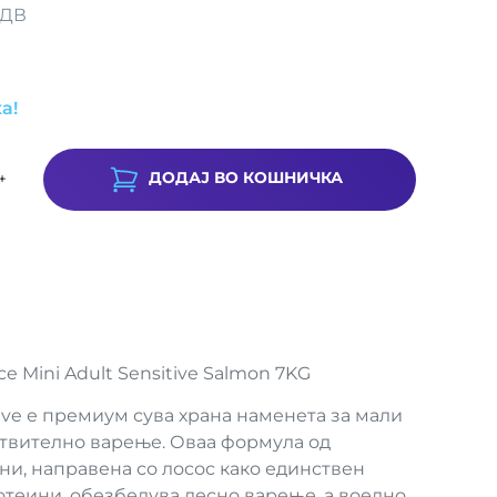
ДДВ
а!
ДОДАЈ ВО КОШНИЧКА
+
e Mini Adult Sensitive Salmon 7KG
tive е премиум сува храна наменета за мали
ствително варење. Оваа формула од
и, направена со лосос како единствен
теини, обезбедува лесно варење, а воедно