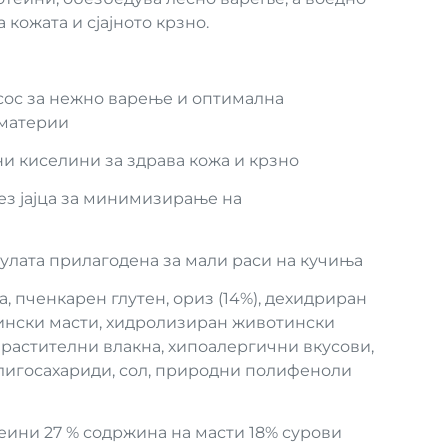
 кожата и сјајното крзно.
сос за нежно варење и оптимална
 материи
ни киселини за здрава кожа и крзно
 без јајца за минимизирање на
улата прилагодена за мали раси на кучиња
а, пченкарен глутен, ориз (14%), дехидриран
тински масти, хидролизиран животински
 растителни влакна, хипоалергични вкусови,
лигосахариди, сол, природни полифеноли
еини 27 % содржина на масти 18% сурови