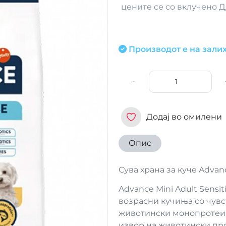
цените се со вклучено 
Производот е на залих
-
Додај во омилени
Опис
Сува храна за куче Advanc
Advance Mini Adult Sensi
возрасни кучиња со чув
животински монопротеин
извор на животински про