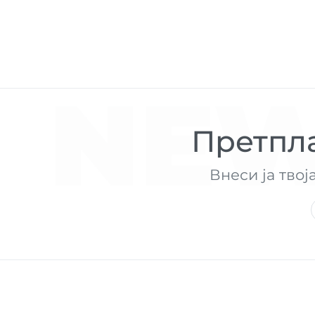
NEW
Претпла
Внеси ја твој