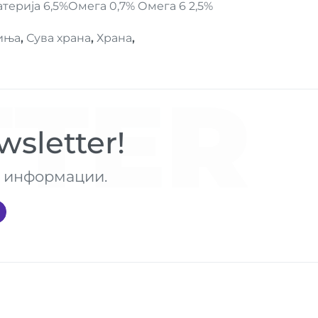
терија 6,5%Омега 0,7% Омега 6 2,5%
иња
,
Сува храна
,
Храна
,
TER
sletter!
те информации.