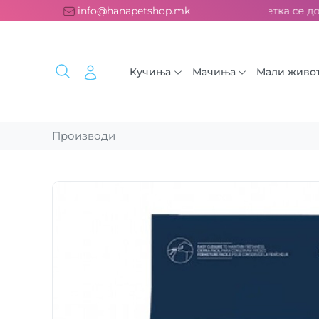
латна испорака над 2000 ден. ››› 2% од секоја сметка се дон
info@hanapetshop.mk
Кучиња
Мачиња
Мали живо
Производи