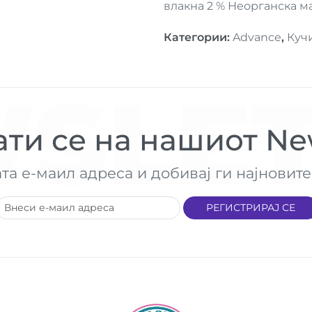
влакна 2 % Неорганска ма
Категории
:
Advance
,
Куч
SLET
ти се на нашиот New
ата е-маил адреса и добивај ги најнови
РЕГИСТРИРАЈ СЕ