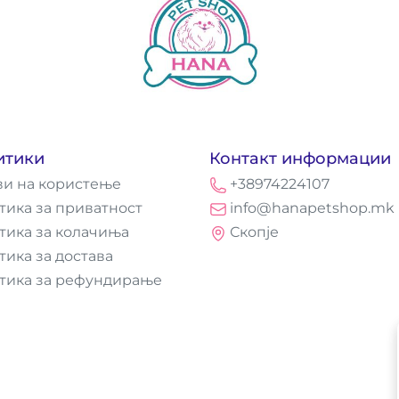
итики
Контакт информации
ви на користење
+38974224107
тика за приватност
info@hanapetshop.mk
тика за колачиња
Скопје
тика за достава
тика за рефундирање