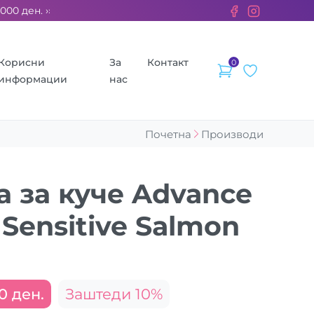
 ден. ››› 2% од секоја сметка се донираат за бездомните живо
Корисни
За
Контакт
0
информации
нас
Почетна
Производи
а за куче Advance
 Sensitive Salmon
0 ден.
Заштеди 10%