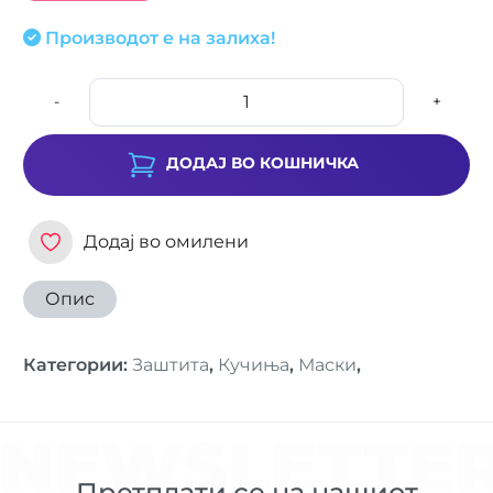
Производот е на залиха!
-
+
ДОДАЈ ВО КОШНИЧКА
Додај во омилени
Опис
Категории
:
Заштита
,
Кучиња
,
Маски
,
NEWSLETTE
Претплати се на нашиот