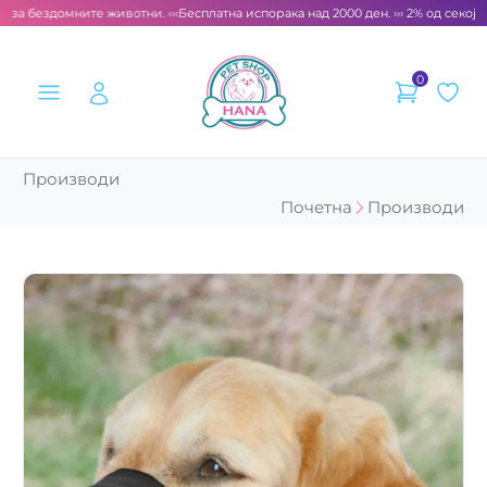
 за бездомните животни. ‹‹‹
Бесплатна испорака над 2000 ден. ››› 2% од секоја 
0
Производи
Почетна
Производи