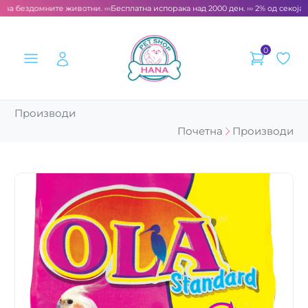
 за бездомните животни. ‹‹‹
Бесплатна испорака над 2000 ден. ››› 2% од секоја с
0
Производи
Почетна
Производи