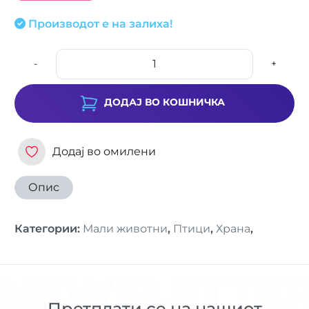
Производот е на залиха!
-
+
ДОДАЈ ВО КОШНИЧКА
Додај во омилени
Опис
Категории
:
Мали животни
,
Птици
,
Храна
,
NEWSLETTE
Претплати се на нашиот