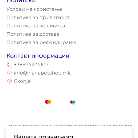
Политики
Услови на користење
Политика за приватност
Политика за колачиња
Политика за достава
Политика за рефундирање
Контакт информации
+38974224107
info@hanapetshop.mk
Скопје
Оваа е-продавница е изработена со поддршка од проектот
„Е-трговија: Супермоќ за локалните бизниси vol.2",
Вашата приватност