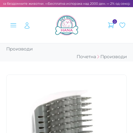
 за бездомните животни. ‹‹‹
Бесплатна испорака над 2000 ден. ››› 2% од секоја 
0
Производи
Почетна
Производи