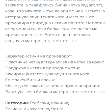
закачете ја оваа флексибилна четка зад аголот,
каде што мачката може да оди по неа. Четката ја
отстранува опуштената коса и масира, што
промовира природна нега на палтото. Четката е
опремена и со коча билка за уште поголема
привлечност. Изработен е од пластика и
вклучува материјал за монтирање.
Карактеристики на производот:
Пластична четка алтернатива на четка за крзно
Поддржува нега на природно крзно
Масира и ја отстранува опуштената коса
Со флексибилни влакна
Може да се закачи на агли и прави површини
Вклучува коча билка и материјал за монтирање
Категории
:
Гребалки
,
Мачиња
,
Хигиена и козметика
,
Четки
,