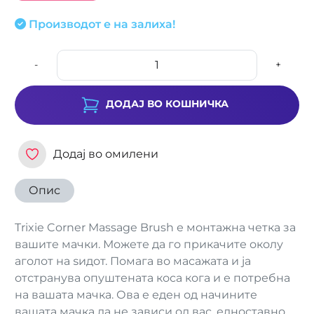
Производот е на залиха!
-
+
ДОДАЈ ВО КОШНИЧКА
Додај во омилени
Опис
Trixie Corner Massage Brush е монтажна четка за
вашите мачки. Можете да го прикачите околу
аголот на ѕидот. Помага во масажата и ја
отстранува опуштената коса кога и е потребна
на вашата мачка. Ова е еден од начините
вашата мачка да не зависи од вас, едноставно