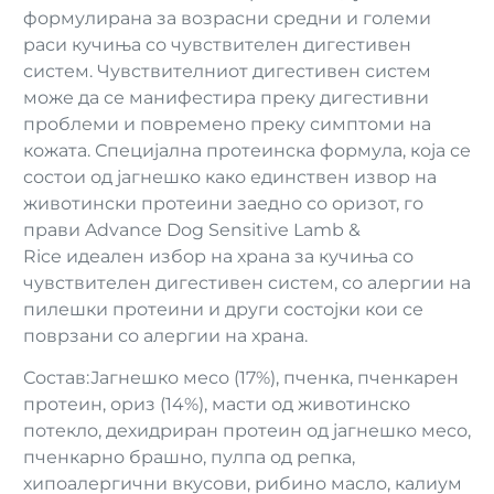
формулирана за возрасни средни и големи
раси кучиња со чувствителен дигестивен
систем. Чувствителниот дигестивен систем
може да се манифестира преку дигестивни
проблеми и повремено преку симптоми на
кожата. Специјална протеинска формула, која се
состои од јагнешко како единствен извор на
животински протеини заедно со оризот, го
прави Advance Dog Sensitive Lamb &
Rice идеален избор на храна за кучиња со
чувствителен дигестивен систем, со алергии на
пилешки протеини и други состојки кои се
поврзани со алергии на храна.
Состав:Јагнешко месо (17%), пченка, пченкарен
протеин, ориз (14%), масти од животинско
потекло, дехидриран протеин од јагнешко месо,
пченкарно брашно, пулпа од репка,
хипоалергични вкусови, рибино масло, калиум