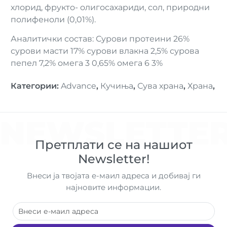
хлорид, фрукто- олигосахариди, сол, природни
полифеноли (0,01%).
Аналитички состав: Сурови протеини 26%
сурови масти 17% сурови влакна 2,5% сурова
пепел 7,2% омега 3 0,65% омега 6 3%
Категории
:
Advance
,
Кучиња
,
Сува храна
,
Храна
,
NEWSLETTE
Претплати се на нашиот
Newsletter!
Внеси ја твојата е-маил адреса и добивај ги
најновите информации.