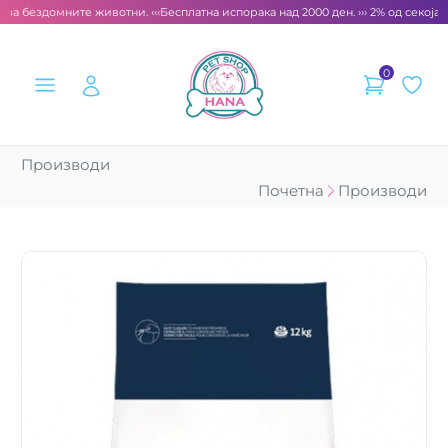
 за бездомните животни. ‹‹‹
Бесплатна испорака над 2000 ден. ››› 2% од секоја с
0
Производи
Почетна
Производи