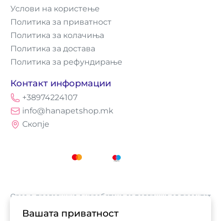
Услови на користење
Политика за приватност
Политика за колачиња
Политика за достава
Политика за рефундирање
Контакт информации
+38974224107
info@hanapetshop.mk
Скопје
Оваа е-продавница е изработена со поддршка од проектот
„Е-трговија: Супермоќ за локалните бизниси vol.2",
Вашата приватност
кој е имплементиран од
Асоцијација за е-трговија на