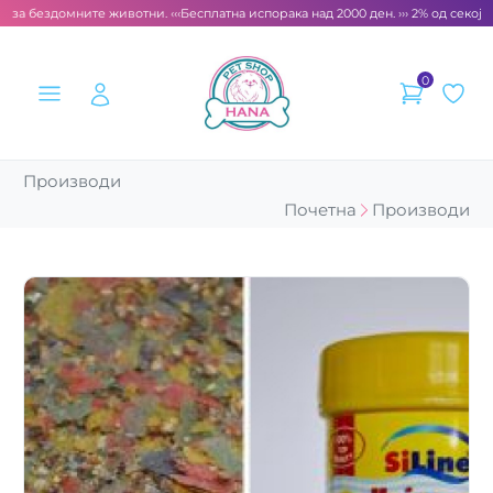
 за бездомните животни. ‹‹‹
Бесплатна испорака над 2000 ден. ››› 2% од секоја 
0
Производи
Почетна
Производи