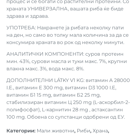
процес и се богати со растителни протеини. Со
храната УНИВЕРЗАЛНА, вашата риба ќе биде
здрава и здрава.
УПОТРЕБА: Нахранете ја рибата неколку пати
на ден, но само во толку мала количина за да се
консумира храната во рок од неколку минути.
АНАЛИТИЧКИ КОМПОНЕНТИ: суров протеин
мин. 43%, сурови масла и туки макс. 7%, крупни
влакна макс. 3%, вода макс. 8%.
ДОПОЛНИТЕЛНИ LÁTKY V1 KG: витамин А 28000
I.E., витамин Е 300 mg, витамин D3 1000 I.E,
витамин Б1 15 mg, витамин Б2 25 mg,
стабилизиран витамин Ц 250 mg (L-аскорбил-2-
полифосфат), L-карнитин 28 mg , астаксантин
100 mg. Обоена со супстанци одобрени од ЕУ.
Категории
:
Мали животни
,
Риби
,
Храна
,