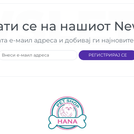
SLET
ти се на нашиот New
ата е-маил адреса и добивај ги најнови
РЕГИСТРИРАЈ СЕ