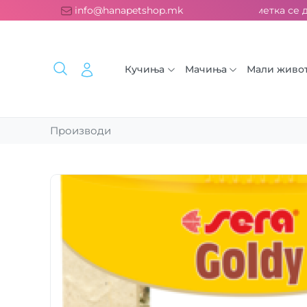
сплатна испорака над 2000 ден. ››› 2% од секоја сметка се до
info@hanapetshop.mk
Кучиња
Мачиња
Мали живо
Производи