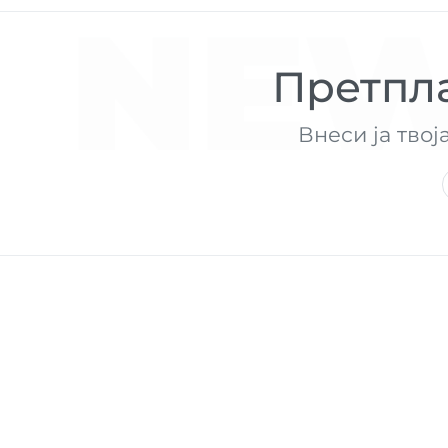
NEW
Претпла
Внеси ја твој