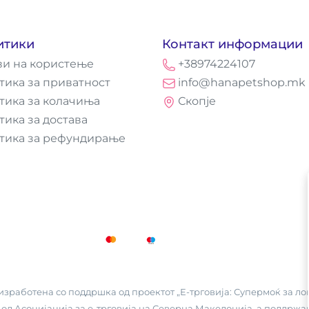
итики
Контакт информации
ви на користење
+38974224107
тика за приватност
info@hanapetshop.mk
тика за колачиња
Скопје
тика за достава
тика за рефундирање
зработена со поддршка од проектот „Е-трговија: Супермоќ за лок
 од
Асоцијација за е-трговија на Северна Македонија
, а поддржа