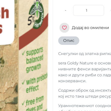
-
Додај во омилени
Опис
Снегулки од златна рипк
sera Goldy Nature е осно
нивните фенси варијанти
како и други риби со лад
конзерванси.
Содржи оброк од инсект
кој исто така штеди ресур
Урамнотежениот сооднос