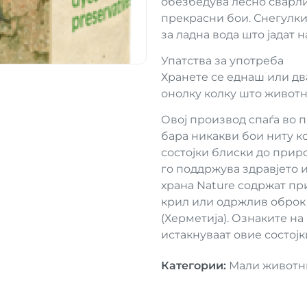
обезбедува лесно сварли
прекрасни бои. Снегулкит
за ладна вода што јадат н
Упатства за употреба
Хранете се еднаш или два
онолку колку што животн
Овој производ спаѓа во па
бара никакви бои ниту к
состојки блиски до приро
го поддржува здравјето и
храна Nature содржат пр
крил или одржлив оброк 
(Херметија). Ознаките на
истакнуваат овие состојк
Категории
:
Мали животн