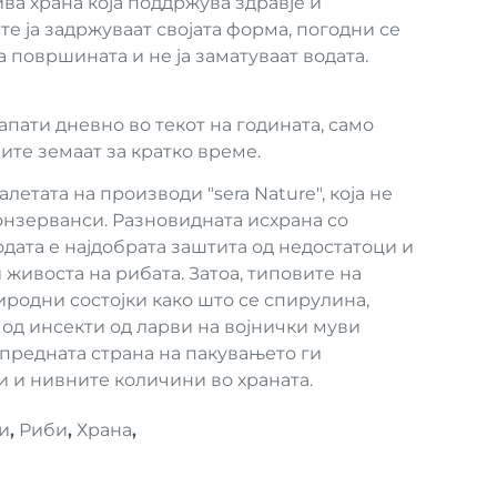
ва храна која поддржува здравје и
е ја задржуваат својата форма, погодни се
а површината и не ја заматуваат водата.
пати дневно во текот на годината, само
ите земаат за кратко време.
летата на производи "sera Nature", која не
онзерванси. Разновидната исхрана со
дата е најдобрата заштита од недостатоци и
 живоста на рибата. Затоа, типовите на
иродни состојки како што се спирулина,
од инсекти од ларви на војнички муви
 предната страна на пакувањето ги
и и нивните количини во храната.
и
,
Риби
,
Храна
,