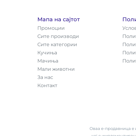
Мапа на сајтот
Пол
Промоции
Усло
Сите производи
Поли
Сите категории
Поли
Кучиња
Поли
Мачиња
Поли
Мали животни
За нас
Контакт
Оваа е-продавница е и
кој е имплементиран