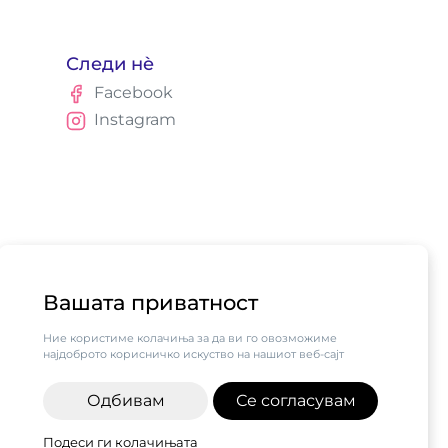
Следи нè
Facebook
Instagram
Вашата приватност
Ние користиме колачиња за да ви го овозможиме
најдоброто корисничко искуство на нашиот веб-сајт
Одбивам
Се согласувам
алните бизниси vol.2",
Подеси ги колачињата
н од компанијата Visa.