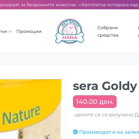
нираат за бездомните животни. ‹‹‹
Бесплатна испорака над 200
Собрани
тни
Промоции
средства
sera Goldy
140.00 ден.
цените се со вклучено 
Производот е на залих