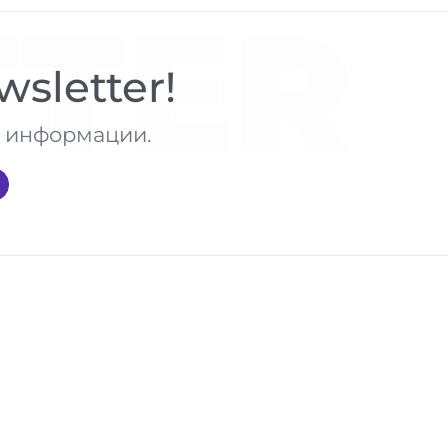
TER
sletter!
те информации.