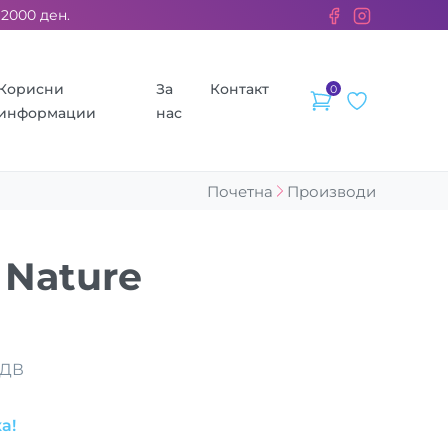
0 ден. ››› 2% од секоја сметка се донираат за бездомните жив
Корисни
За
Контакт
0
информации
нас
Почетна
Производи
 Nature
ДДВ
а!