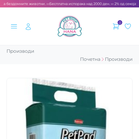
за бездомните животни. ‹‹‹
Бесплатна испорака над 2000 ден. ››› 2% од секоја с
0
Производи
Почетна
Производи