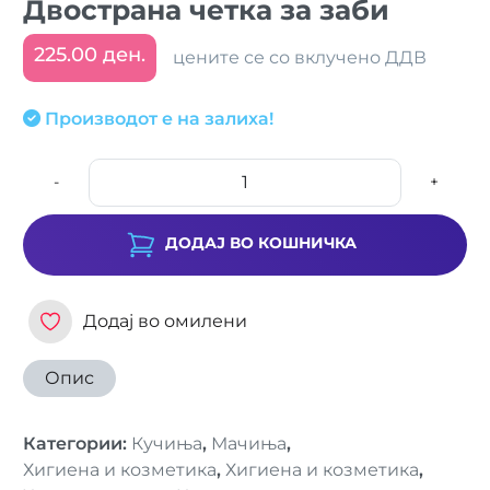
Двострана четка за заби
225.00 ден.
цените се со вклучено ДДВ
Производот е на залиха!
-
+
ДОДАЈ ВО КОШНИЧКА
Додај во омилени
Опис
Категории
:
Кучиња
,
Мачиња
,
Хигиена и козметика
,
Хигиена и козметика
,