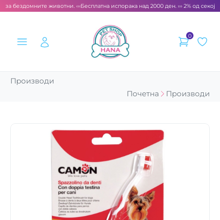
 за бездомните животни. ‹‹‹
Бесплатна испорака над 2000 ден. ››› 2% од секоја 
0
Производи
Почетна
Производи