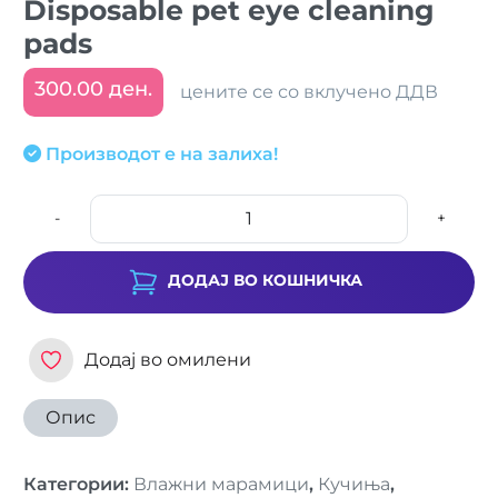
Disposable pet eye cleaning
pads
300.00 ден.
цените се со вклучено ДДВ
Производот е на залиха!
-
+
ДОДАЈ ВО КОШНИЧКА
Додај во омилени
Опис
Категории
:
Влажни марамици
,
Кучиња
,