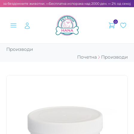
 за бездомните животни. ‹‹‹
Бесплатна испорака над 2000 ден. ››› 2% од секоја 
0
Производи
Почетна
Производи