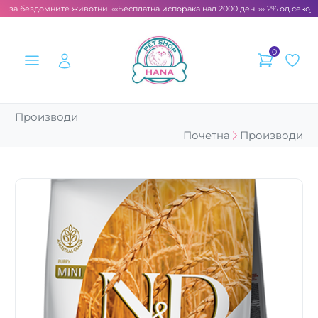
 за бездомните животни. ‹‹‹
Бесплатна испорака над 2000 ден. ››› 2% од секоја 
0
Производи
Почетна
Производи