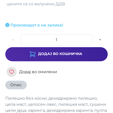
цените се со вклучено ДДВ
Производот е на залиха!
-
+
ДОДАЈ ВО КОШНИЧКА
Додај во омилени
Опис
Пилешко без коски, дехидрирано пилешко,
цела маст, целосен овес, пилешка маст, сушени
цели јајца, харинга, дехидрирана харинга, пулпа