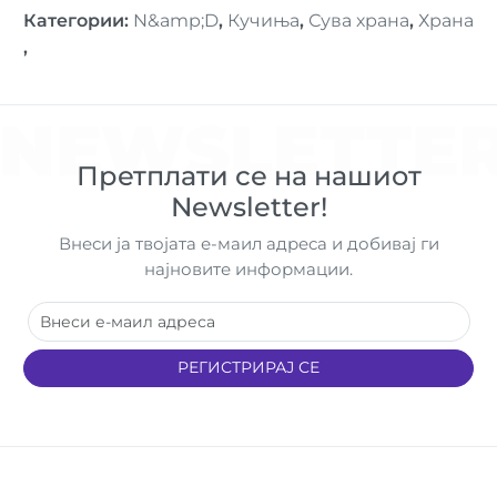
Категории
:
N&amp;D
,
Кучиња
,
Сува храна
,
Храна
,
NEWSLETTE
Претплати се на нашиот
Newsletter!
Внеси ја твојата е-маил адреса и добивај ги
најновите информации.
РЕГИСТРИРАЈ СЕ