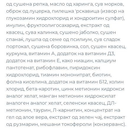
од сушена репка, масло од харинга, сув морков,
оброк од луцерка, пилешка 'рскавица (извор на
глукозамин хидрохлорид и хондроитин сулфат),
инулин, фруктоолигосахарид, екстракт од
квасец, сува калинка, сушено јаболко, сушен
спанаќ, лушпа од семе од псилиум, сув сладок
портокал, сушена боровинка, сол, сушен квасец,
куркума, витамин А, додаток на витамин Д3,
додаток на витамин Е, како ниацин, калциум
пантотенат, рибофлавин, пиридоксин
хидрохлорид, тиамин мононитрат, биотин,
фолна киселина, додаток на витамин Б12, холин
хлорид, бета-каротин, цинк метионин хидрокси
аналог хелат, манган метионин хидроксилат
аналоген аналог хелат, селенски квасец, ДЛ-
метионин, таурин, Л-карнитин, концентрат на
гел од алое вера, екстракт од зелен чај, екстракт
од рузмарин, мешани токофероли (конзерванс).