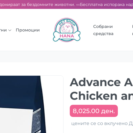
онираат за бездомните животни. ‹‹‹
Бесплатна испорака над 20
Собрани
тни
Промоции
средства
Advance A
Chicken an
8,025.00 ден.
цените се со вклучено 