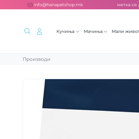
сплатна испорака над 2000 ден. ››› 2% од секоја сметка се д
info@hanapetshop.mk
Кучиња
Мачиња
Мали живо
Производи