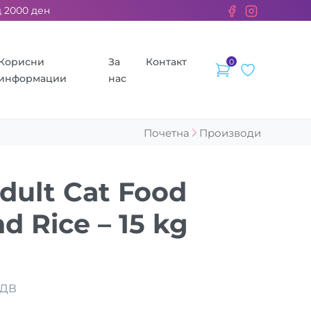
00 ден. ››› 2% од секоја сметка се донираат за бездомните жи
Корисни
За
Контакт
0
информации
нас
Почетна
Производи
dult Cat Food
d Rice – 15 kg
ДДВ