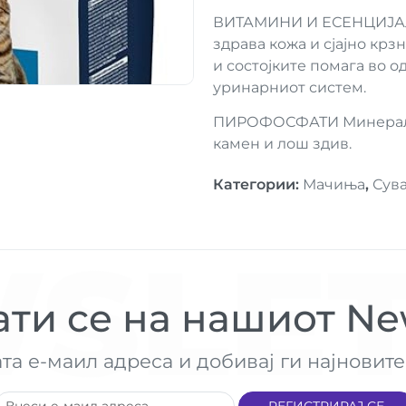
ВИТАМИНИ И ЕСЕНЦИЈАЛ
здрава кожа и сјајно кр
и состојките помага во 
уринарниот систем.
ПИРОФОСФАТИ Минерали
камен и лош здив.
Категории
:
Мачиња
,
Сува
SLET
ти се на нашиот New
ата е-маил адреса и добивај ги најнови
РЕГИСТРИРАЈ СЕ