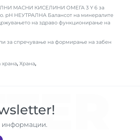
НИ МАСНИ КИСЕЛИНИ ОМЕГА 3 Y 6 за
зно. pH НЕУТРАЛНА Балансот на минералите
одржувањето на здраво функционирање на
 за спречување на формирање на забен
 храна
,
Храна
,
TER
sletter!
те информации.