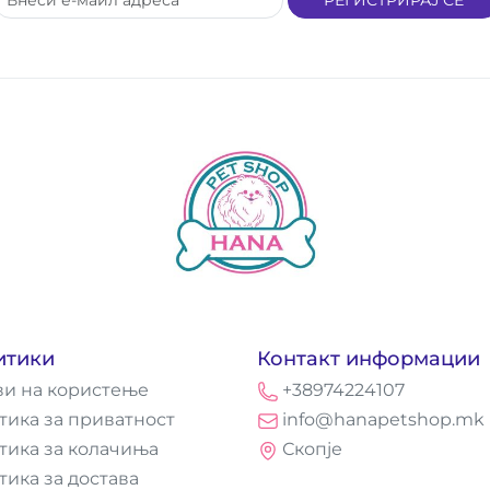
итики
Контакт информации
ви на користење
+38974224107
тика за приватност
info@hanapetshop.mk
тика за колачиња
Скопје
тика за достава