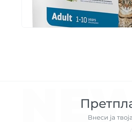
NEW
Претпла
Внеси ја твој