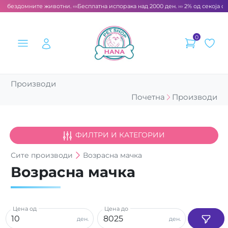
 бездомните животни. ‹‹‹
Бесплатна испорака над 2000 ден. ››› 2% од секоја сме
0
Производи
Почетна
Производи
ФИЛТРИ И КАТЕГОРИИ
Сите
производи
Возрасна мачка
Возрасна мачка
Цена од
Цена до
ден.
ден.