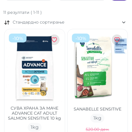
11
резултати
(
1
-
11
)
Стандардно сортирање
-
10
%
-
10
%
СУВА ХРАНА ЗА МАЧЕ
SANABELLE SENSITIVE
ADVANCE CAT ADULT
1
kg
SALMON SENSITIVE 10 kg
1
kg
520.00 ден.