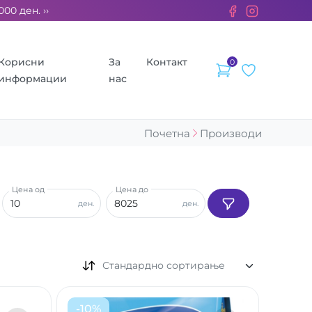
ден. ››› 2% од секоја сметка се донираат за бездомните живо
Корисни
За
Контакт
0
информации
нас
Почетна
Производи
Цена од
Цена до
ден.
ден.
Стандардно сортирање
-
10
%