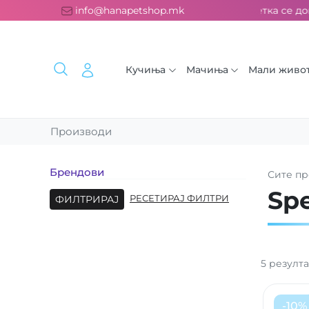
латна испорака над 2000 ден. ››› 2% од секоја сметка се дони
info@hanapetshop.mk
Кучиња
Мачиња
Мали живо
Производи
Брендови
Сите
пр
Spe
ФИЛТРИРАЈ
РЕСЕТИРАЈ ФИЛТРИ
5
резулта
-
10
%