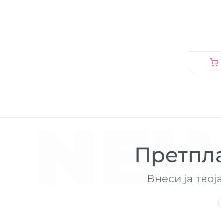
NEW
Претпла
Внеси ја твој