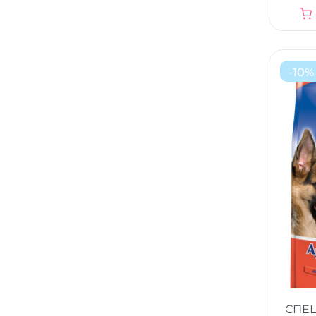
-
10
%
СПЕЦ