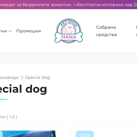
раат за бездомните животни. ‹‹‹
Бесплатна испорака над 2000 
Собрани
тни
Промоции
средства
оизводи
Special dog
cial dog
ти
(
1
-
5
)
-
10
%