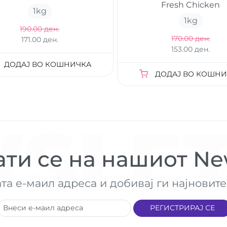
Fresh Chicken
1
kg
1
kg
190.00 ден.
170.00 ден.
171.00 ден.
153.00 ден.
ДОДАЈ ВО КОШНИЧКА
ДОДАЈ ВО КОШНИ
SLET
ти се на нашиот New
ата е-маил адреса и добивај ги најнови
РЕГИСТРИРАЈ СЕ