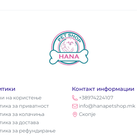
итики
Контакт информации
ви на користење
+38974224107
тика за приватност
info@hanapetshop.mk
тика за колачиња
Скопје
тика за достава
тика за рефундирање