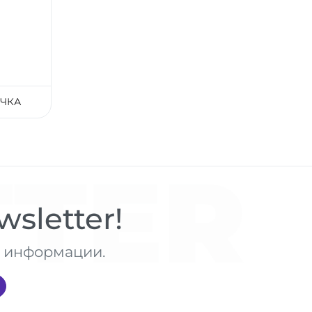
ЧКА
TER
sletter!
те информации.