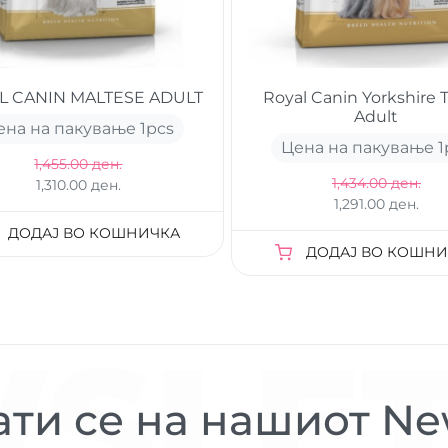
L CANIN MALTESE ADULT
Royal Canin Yorkshire T
Adult
ена на пакување 1
pcs
Цена на пакување 1
1,455.00 ден.
1,434.00 ден.
1,310.00 ден.
1,291.00 ден.
ДОДАЈ ВО КОШНИЧКА
ДОДАЈ ВО КОШНИ
SLET
ти се на нашиот New