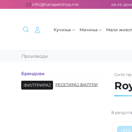
тна испорака над 2000 ден. ››› 2% од секоја сметка се донира
info@hanapetshop.mk
Кучиња
Мачиња
Мали живо
Производи
Брендови
Сите
пр
Roy
ФИЛТРИРАЈ
РЕСЕТИРАЈ ФИЛТРИ
8
резулт
-
10
%