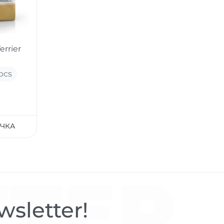
errier
pcs
ЧКА
TER
sletter!