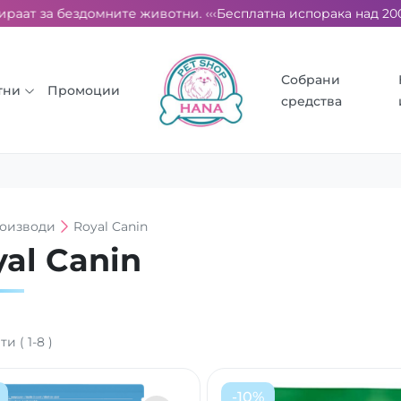
ат за бездомните животни. ‹‹‹
Бесплатна испорака над 2000 де
Собрани
тни
Промоции
средства
оизводи
Royal Canin
al Canin
ати
(
1
-
8
)
-
10
%