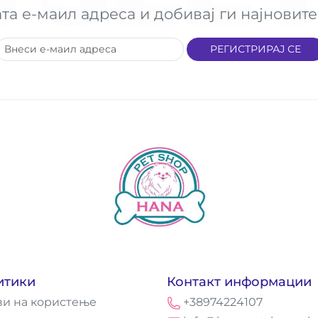
ата е-маил адреса и добивај ги најнови
РЕГИСТРИРАЈ СЕ
итики
Контакт информации
ви на користење
+38974224107