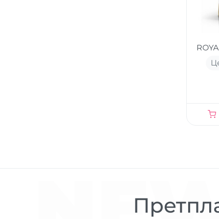
ROYA
Ц
NEW
Претпла