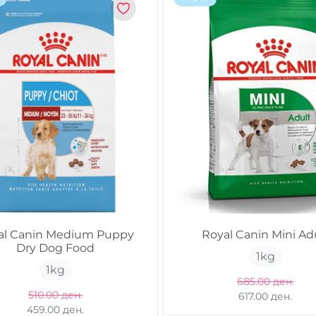
al Canin Medium Puppy
Royal Canin Mini Ad
Dry Dog Food
1
kg
1
kg
685.00 ден.
510.00 ден.
617.00 ден.
459.00 ден.