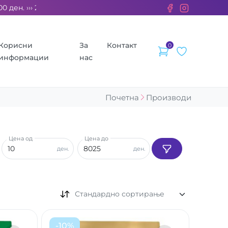
н. ››› 2% од секоја сметка се донираат за бездомните животн
Корисни
За
Контакт
0
информации
нас
Почетна
Производи
Цена од
Цена до
ден.
ден.
Стандардно сортирање
-
10
%