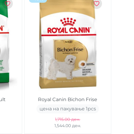
ult
Royal Canin Bichon Frise
цена на пакување 1
pcs
1,715.00 ден.
1,544.00 ден.