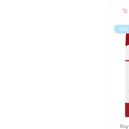
-
10
%
Roy