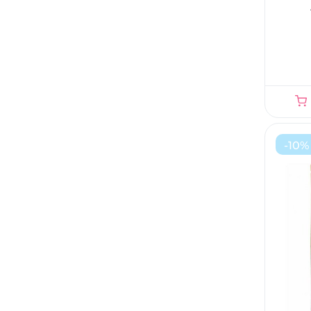
-
10
%