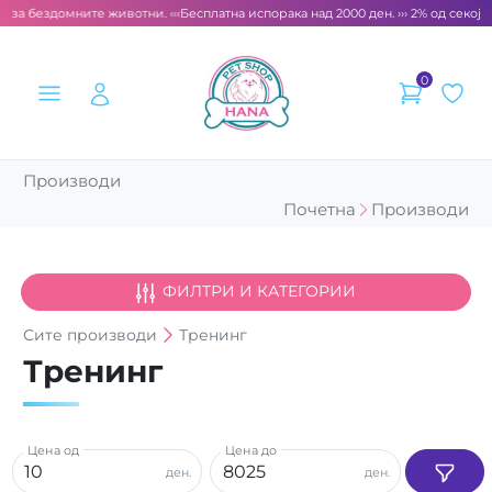
т за бездомните животни. ‹‹‹
Бесплатна испорака над 2000 ден. ››› 2% од секоја
0
Производи
Почетна
Производи
ФИЛТРИ И КАТЕГОРИИ
Сите
производи
Тренинг
Тренинг
Цена од
Цена до
ден.
ден.