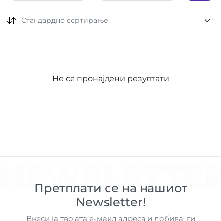
Стандардно сортирање
Не се пронајдени резултати
NEWSLETTE
Претплати се на нашиот
Newsletter!
Внеси ја твојата е-маил адреса и добивај ги