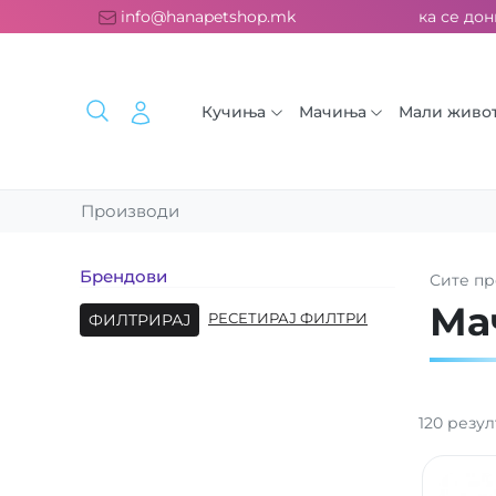
а испорака над 2000 ден. ››› 2% од секоја сметка се донираа
info@hanapetshop.mk
Кучиња
Мачиња
Мали живо
Производи
Брендови
Сите
пр
Ма
ФИЛТРИРАЈ
РЕСЕТИРАЈ ФИЛТРИ
120
резул