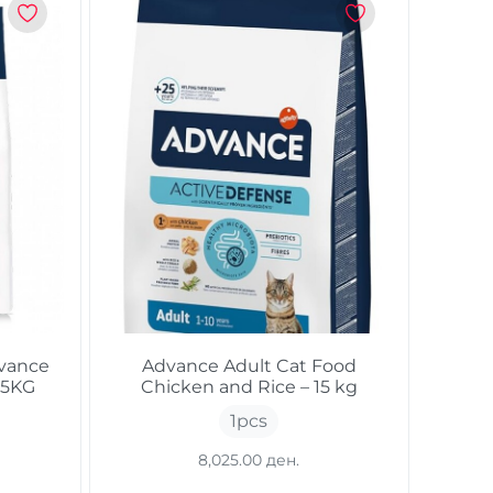
dvance
Advance Adult Cat Food
 15KG
Chicken and Rice – 15 kg
1
pcs
8,025.00 ден.