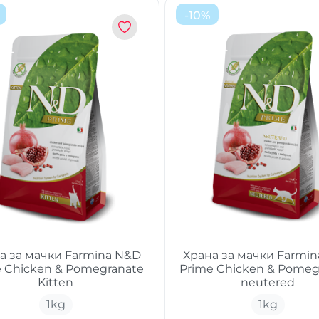
-
10
%
а за мачки Farmina N&D
Храна за мачки Farmi
e Chickеn & Pomegranate
Prime Chickеn & Pomeg
Kitten
neutered
1
kg
1
kg