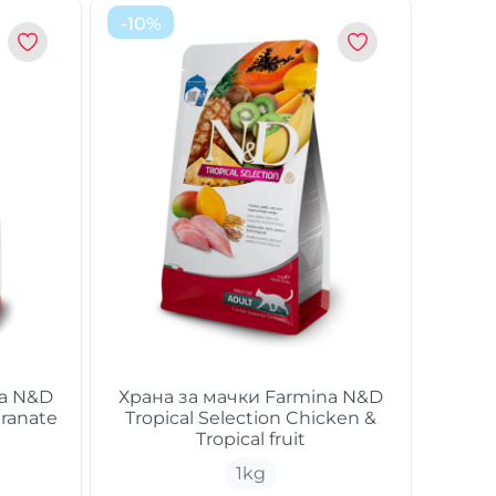
-
10
%
na N&D
Храна за мачки Farmina N&D
ranate
Tropical Selection Chicken &
Tropical fruit
1
kg