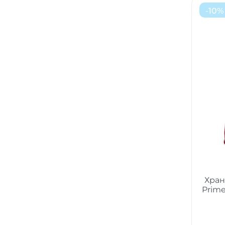
-
10
%
Хран
Prim