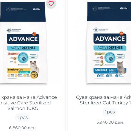
 храна за маче Advance
Сува храна за маче A
nsitive Care Sterilized
Sterilized Cat Turkey
Salmon 10KG
1
pcs
1
pcs
5,940.00 ден.
6,860.00 ден.