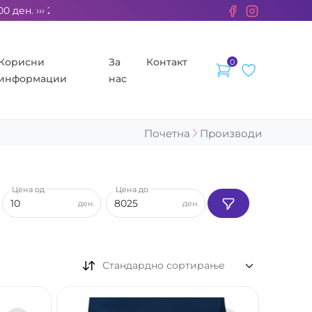
 ››› 2% од секоја сметка се донираат за бездомните животни.
Корисни
За
Контакт
0
информации
нас
Почетна
Производи
Цена од
Цена до
ден.
ден.
Стандардно сортирање