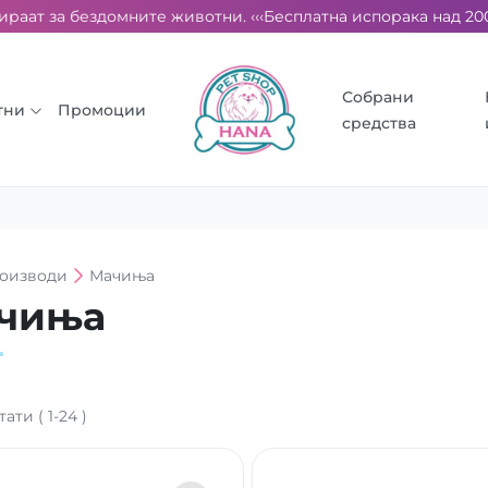
т за бездомните животни. ‹‹‹
Бесплатна испорака над 2000 ден.
Собрани
тни
Промоции
средства
оизводи
Мачиња
чиња
тати
(
1
-
24
)