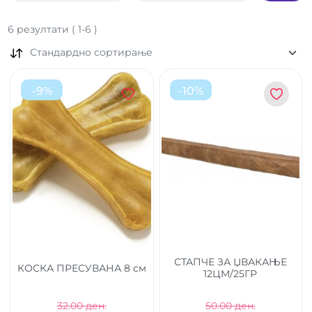
6
резултати
(
1
-
6
)
Стандардно сортирање
-
9
%
-
10
%
СТАПЧЕ ЗА ЏВАКАЊЕ
КОСКА ПРЕСУВАНА 8 см
12ЦМ/25ГР
32.00 ден.
50.00 ден.