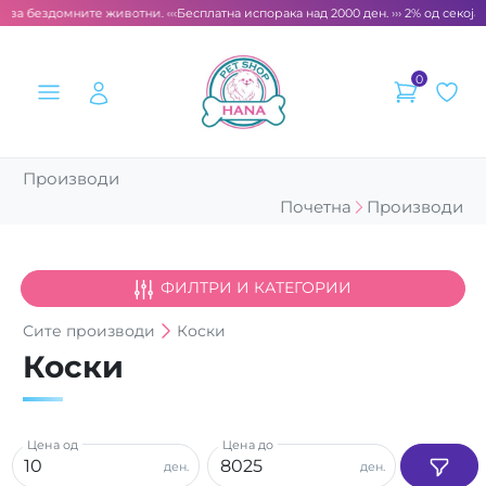
 за бездомните животни. ‹‹‹
Бесплатна испорака над 2000 ден. ››› 2% од секоја 
0
Производи
Почетна
Производи
ФИЛТРИ И КАТЕГОРИИ
Сите
производи
Коски
Коски
Цена од
Цена до
ден.
ден.