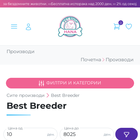
 за бездомните животни. ‹‹‹
Бесплатна испорака над 2000 ден. ››› 2% од секоја 
0
Производи
Почетна
Производи
ФИЛТРИ И КАТЕГОРИИ
Сите
производи
Best Breeder
Best Breeder
Цена од
Цена до
ден.
ден.