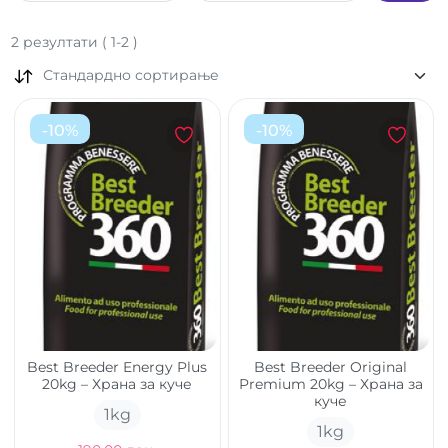
2
резултати
(
1
-
2
)
Стандардно сортирање
-
10
%
-
10
%
Best Breeder Energy Plus
Best Breeder Original
20kg – Храна за куче
Premium 20kg – Храна за
куче
1
kg
1
kg