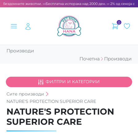
 бездомните животни. ‹‹‹
Бесплатна испорака над 2000 ден. ››› 2% од секоја сме
0
Производи
Почетна
Производи
ФИЛТРИ И КАТЕГОРИИ
Сите
производи
NATURE'S PROTECTION SUPERIOR CARE
NATURE'S PROTECTION
SUPERIOR CARE