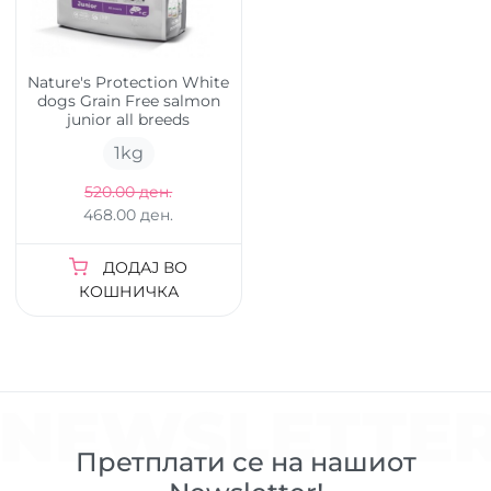
Nature's Protection White
dogs Grain Free salmon
junior all breeds
1
kg
520.00 ден.
468.00 ден.
ДОДАЈ ВО
КОШНИЧКА
NEWSLETTE
Претплати се на нашиот